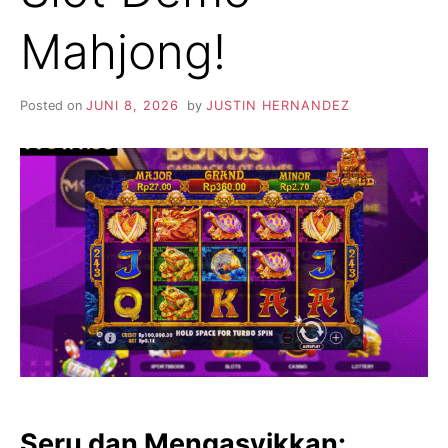
Mahjong!
Posted on
JUNI 8, 2026
by
JUSTIN HERNANDEZ
Seru dan Mengasyikkan: