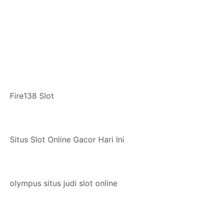
a
s
i
p
o
Fire138 Slot
s
Situs Slot Online Gacor Hari Ini
olympus situs judi slot online