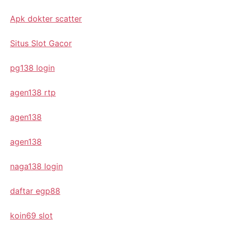
Apk dokter scatter
Situs Slot Gacor
pg138 login
agen138 rtp
agen138
agen138
naga138 login
daftar egp88
koin69 slot