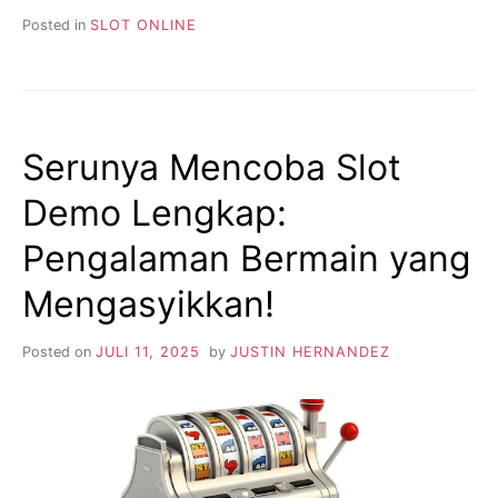
Posted in
SLOT ONLINE
Serunya Mencoba Slot
Demo Lengkap:
Pengalaman Bermain yang
Mengasyikkan!
Posted on
JULI 11, 2025
by
JUSTIN HERNANDEZ