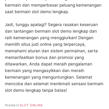
bermain dan memperbesar peluang kemenangan
saat bermain slot demo lengkap.
Jadi, tunggu apalagi? Segera rasakan keseruan
dan tantangan bermain slot demo lengkap dan
raih kemenangan yang menggiurkan! Dengan
memilih situs judi online yang terpercaya,
memahami aturan dan sistem permainan, serta
memanfaatkan bonus dan promosi yang
ditawarkan, Anda dapat meraih pengalaman
bermain yang mengasyikkan dan meraih
kemenangan yang menguntungkan. Selamat
mencoba dan selamat menikmati sensasi bermain
slot demo lengkap tanpa batas!
Posted in
SLOT ONLINE