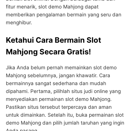
fitur menarik, slot demo Mahjong dapat
memberikan pengalaman bermain yang seru dan
menghibur.
Ketahui Cara Bermain Slot
Mahjong Secara Gratis!
Jika Anda belum pernah memainkan slot demo
Mahjong sebelumnya, jangan khawatir. Cara
bermainnya sangat sederhana dan mudah
dipahami. Pertama, pilihlah situs judi online yang
menyediakan permainan slot demo Mahjong.
Pastikan situs tersebut terpercaya dan aman
untuk dimainkan. Setelah itu, buka permainan slot
demo Mahjong dan pilih jumlah taruhan yang ingin
Anda pasang.