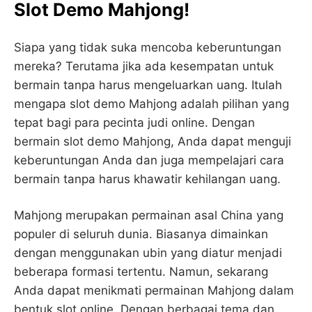
Slot Demo Mahjong!
Siapa yang tidak suka mencoba keberuntungan
mereka? Terutama jika ada kesempatan untuk
bermain tanpa harus mengeluarkan uang. Itulah
mengapa slot demo Mahjong adalah pilihan yang
tepat bagi para pecinta judi online. Dengan
bermain slot demo Mahjong, Anda dapat menguji
keberuntungan Anda dan juga mempelajari cara
bermain tanpa harus khawatir kehilangan uang.
Mahjong merupakan permainan asal China yang
populer di seluruh dunia. Biasanya dimainkan
dengan menggunakan ubin yang diatur menjadi
beberapa formasi tertentu. Namun, sekarang
Anda dapat menikmati permainan Mahjong dalam
bentuk slot online. Dengan berbagai tema dan