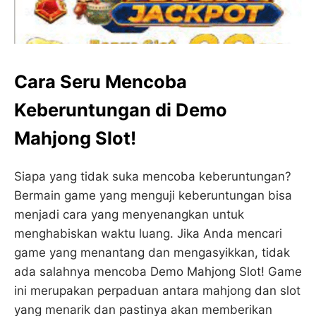
Cara Seru Mencoba
Keberuntungan di Demo
Mahjong Slot!
Siapa yang tidak suka mencoba keberuntungan?
Bermain game yang menguji keberuntungan bisa
menjadi cara yang menyenangkan untuk
menghabiskan waktu luang. Jika Anda mencari
game yang menantang dan mengasyikkan, tidak
ada salahnya mencoba Demo Mahjong Slot! Game
ini merupakan perpaduan antara mahjong dan slot
yang menarik dan pastinya akan memberikan