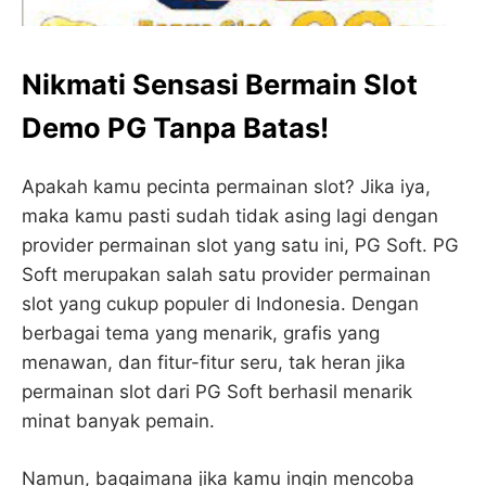
Nikmati Sensasi Bermain Slot
Demo PG Tanpa Batas!
Apakah kamu pecinta permainan slot? Jika iya,
maka kamu pasti sudah tidak asing lagi dengan
provider permainan slot yang satu ini, PG Soft. PG
Soft merupakan salah satu provider permainan
slot yang cukup populer di Indonesia. Dengan
berbagai tema yang menarik, grafis yang
menawan, dan fitur-fitur seru, tak heran jika
permainan slot dari PG Soft berhasil menarik
minat banyak pemain.
Namun, bagaimana jika kamu ingin mencoba