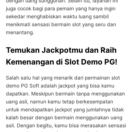
dengan uang sungguhan. Selain itu, layanan ini
juga cocok bagi para pemain yang hanya ingin
sekedar menghabiskan waktu luang sambil
menikmati sensasi bermain slot yang seru dan
menantang.
Temukan Jackpotmu dan Raih
Kemenangan di Slot Demo PG!
Salah satu hal yang menarik dari permainan slot
demo PG Soft adalah jackpot yang bisa kamu
dapatkan. Meskipun bermain tanpa menggunakan
uang asli, namun kamu tetap berkesempatan
untuk mendapatkan jackpot yang jumlahnya tidak
kalah besar dengan bermain menggunakan uang
asli. Dengan begitu, kamu bisa merasakan sensasi