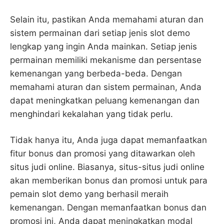
Selain itu, pastikan Anda memahami aturan dan
sistem permainan dari setiap jenis slot demo
lengkap yang ingin Anda mainkan. Setiap jenis
permainan memiliki mekanisme dan persentase
kemenangan yang berbeda-beda. Dengan
memahami aturan dan sistem permainan, Anda
dapat meningkatkan peluang kemenangan dan
menghindari kekalahan yang tidak perlu.
Tidak hanya itu, Anda juga dapat memanfaatkan
fitur bonus dan promosi yang ditawarkan oleh
situs judi online. Biasanya, situs-situs judi online
akan memberikan bonus dan promosi untuk para
pemain slot demo yang berhasil meraih
kemenangan. Dengan memanfaatkan bonus dan
promosi ini, Anda dapat meningkatkan modal