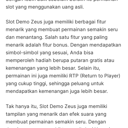
slot yang menggunakan uang asli.
Slot Demo Zeus juga memiliki berbagai fitur
menarik yang membuat permainan semakin seru
dan menantang. Salah satu fitur yang paling
menarik adalah fitur bonus. Dengan mendapatkan
simbol-simbol yang sesuai, Anda bisa
memperoleh hadiah berupa putaran gratis atau
kemenangan yang lebih besar. Selain itu,
permainan ini juga memiliki RTP (Return to Player)
yang cukup tinggi, sehingga peluang untuk
mendapatkan kemenangan juga lebih besar.
Tak hanya itu, Slot Demo Zeus juga memiliki
tampilan yang menarik dan efek suara yang
membuat permainan semakin seru. Dengan