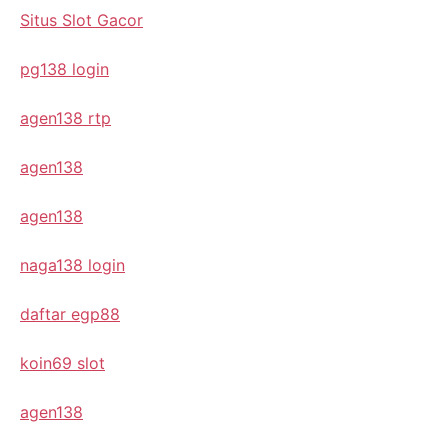
Situs Slot Gacor
pg138 login
agen138 rtp
agen138
agen138
naga138 login
daftar egp88
koin69 slot
agen138