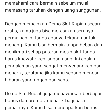
memahami cara bermain sebelum mulai
memasang taruhan dengan uang sungguhan.
Dengan memainkan Demo Slot Rupiah secara
gratis, kamu juga bisa merasakan serunya
permainan ini tanpa adanya tekanan untuk
menang. Kamu bisa bermain tanpa beban dan
menikmati setiap putaran mesin slot tanpa
harus khawatir kehilangan uang. Ini adalah
pengalaman yang sangat menyenangkan dan
menarik, terutama jika kamu sedang mencari
hiburan yang ringan dan santai.
Demo Slot Rupiah juga menawarkan berbagai
bonus dan promosi menarik bagi para
pemainnya. Kamu bisa mendapatkan bonus