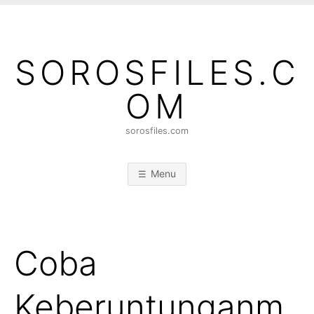
Skip to content
SOROSFILES.C
OM
sorosfiles.com
Menu
Coba
Keberuntunganm