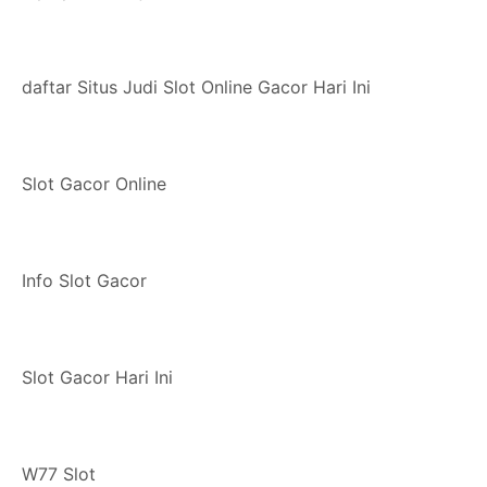
daftar Situs Judi Slot Online Gacor Hari Ini
Slot Gacor Online
Info Slot Gacor
Slot Gacor Hari Ini
W77 Slot