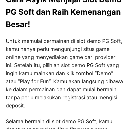
PG Soft dan Raih Kemenangan
Besar!
Untuk memulai permainan di slot demo PG Soft,
kamu hanya perlu mengunjungi situs game
online yang menyediakan game dari provider
ini. Setelah itu, pilihlah slot demo PG Soft yang
ingin kamu mainkan dan klik tombol “Demo”
atau “Play for Fun”. Kamu akan langsung dibawa
ke dalam permainan dan dapat mulai bermain
tanpa perlu melakukan registrasi atau mengisi
deposit.
Selama bermain di slot demo PG Soft, kamu