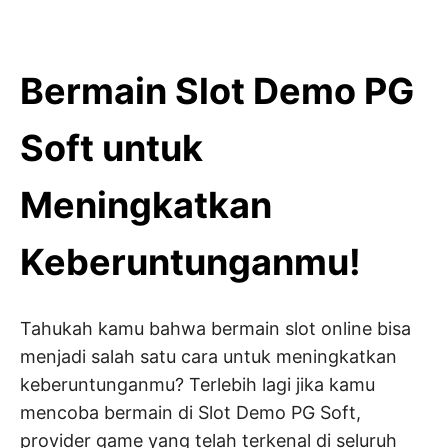
Bermain Slot Demo PG
Soft untuk
Meningkatkan
Keberuntunganmu!
Tahukah kamu bahwa bermain slot online bisa
menjadi salah satu cara untuk meningkatkan
keberuntunganmu? Terlebih lagi jika kamu
mencoba bermain di Slot Demo PG Soft,
provider game yang telah terkenal di seluruh