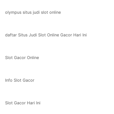
olympus situs judi slot online
daftar Situs Judi Slot Online Gacor Hari Ini
Slot Gacor Online
Info Slot Gacor
Slot Gacor Hari Ini