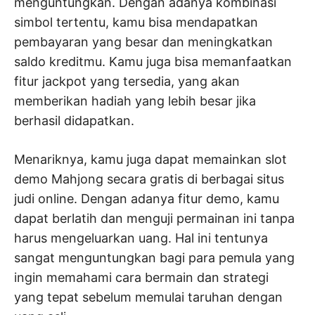
menguntungkan. Dengan adanya kombinasi
simbol tertentu, kamu bisa mendapatkan
pembayaran yang besar dan meningkatkan
saldo kreditmu. Kamu juga bisa memanfaatkan
fitur jackpot yang tersedia, yang akan
memberikan hadiah yang lebih besar jika
berhasil didapatkan.
Menariknya, kamu juga dapat memainkan slot
demo Mahjong secara gratis di berbagai situs
judi online. Dengan adanya fitur demo, kamu
dapat berlatih dan menguji permainan ini tanpa
harus mengeluarkan uang. Hal ini tentunya
sangat menguntungkan bagi para pemula yang
ingin memahami cara bermain dan strategi
yang tepat sebelum memulai taruhan dengan