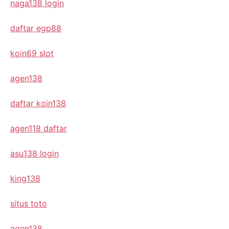
naga138 login
daftar egp88
koin69 slot
agen138
daftar koin138
agen118 daftar
asu138 login
king138
situs toto
agen138