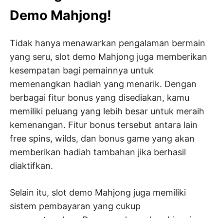
Demo Mahjong!
Tidak hanya menawarkan pengalaman bermain
yang seru, slot demo Mahjong juga memberikan
kesempatan bagi pemainnya untuk
memenangkan hadiah yang menarik. Dengan
berbagai fitur bonus yang disediakan, kamu
memiliki peluang yang lebih besar untuk meraih
kemenangan. Fitur bonus tersebut antara lain
free spins, wilds, dan bonus game yang akan
memberikan hadiah tambahan jika berhasil
diaktifkan.
Selain itu, slot demo Mahjong juga memiliki
sistem pembayaran yang cukup