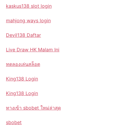
kaskus138 slot login
mahjong ways login
Devil138 Daftar
Live Draw HK Malam Ini
ทดลองเล่นสล็อต
King138 Login
King138 Login
ทางเข้า sbobet ใหม่ล่าสุด
sbobet